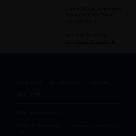
Unsere Hotline beantwortet
Ihnen gerne Ihre Fragen:
0251.149898-10.
Sprechen Sie uns an.
http://www.sharkness.de
IMPRESSUM
DATENSCHUTZ
KONTAKT
CDU NRW
CDU Deutschlands
@2026 CDU Kreisverband
Realisation: Sharkness Media
Lippe
GmbH & Co. KG