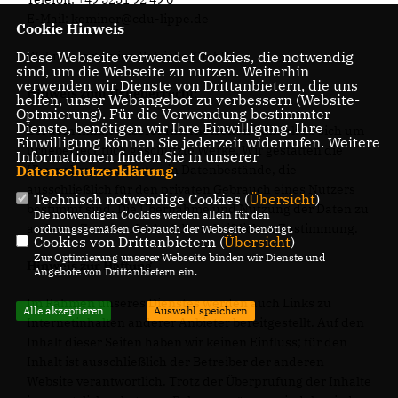
E-Mail: keminer@cdu-lippe.de
Cookie Hinweis
Diese Webseite verwendet Cookies, die notwendig
Webmaster: Union Betriebs-GmbH
sind, um die Webseite zu nutzen. Weiterhin
verwenden wir Dienste von Drittanbietern, die uns
Hinweis zum Urheberrecht:
helfen, unser Webangebot zu verbessern (Website-
Optmierung). Für die Verwendung bestimmter
Dienste, benötigen wir Ihre Einwilligung. Ihre
Bei dem Inhalt unserer Internetseiten handelt es sich um
Einwilligung können Sie jederzeit widerrufen. Weitere
urheberrechtlich geschützte Werke. Wir gestatten die
Informationen finden Sie in unserer
Datenschutzerklärung
.
Übernahme von Texten in Datenbestände, die
ausschließlich für den privaten Gebrauch eines Nutzers
Technisch notwendige Cookies (
Übersicht
)
bestimmt sind. Die Übernahme und Nutzung der Daten zu
Die notwendigen Cookies werden allein für den
anderen Zwecken bedarf der schriftlichen Zustimmung.
ordnungsgemäßen Gebrauch der Webseite benötigt.
Cookies von Drittanbietern (
Übersicht
)
Zur Optimierung unserer Webseite binden wir Dienste und
Hinweis zur Haftung
Angebote von Drittanbietern ein.
Im Rahmen unseres Dienstes werden auch Links zu
Alle akzeptieren
Auswahl speichern
Internetinhalten anderer Anbieter bereitgestellt. Auf den
Inhalt dieser Seiten haben wir keinen Einfluss; für den
Inhalt ist ausschließlich der Betreiber der anderen
Website verantwortlich. Trotz der Überprüfung der Inhalte