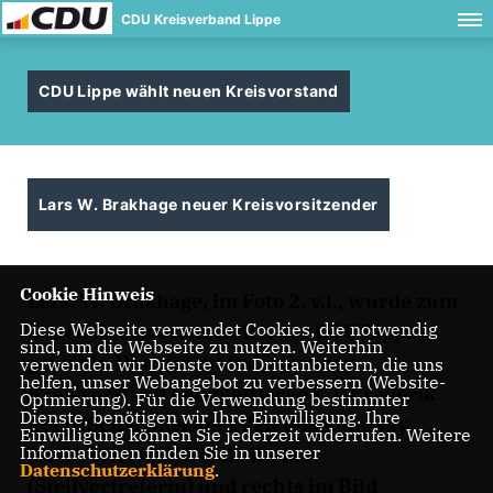
CDU Kreisverband Lippe
CDU Lippe wählt neuen Kreisvorstand
Lars W. Brakhage neuer Kreisvorsitzender
Cookie Hinweis
Lars. W. Brakhage, im Foto 2. v.l., wurde zum
Diese Webseite verwendet Cookies, die notwendig
neuen Kreisvorsitzenden der CDU Lippe
sind, um die Webseite zu nutzen. Weiterhin
gewählt. Den geschäftsführenden
verwenden wir Dienste von Drittanbietern, die uns
helfen, unser Webangebot zu verbessern (Website-
Kreisvorstand komplettieren v. l. Frederik
Optmierung). Für die Verwendung bestimmter
Dienste, benötigen wir Ihre Einwilligung. Ihre
Topp (Schatzmeister), Jan Wisomiersky
Einwilligung können Sie jederzeit widerrufen. Weitere
Informationen finden Sie in unserer
(Stellvertreter), Nicole Bicker
Datenschutzerklärung
.
(Stellvertreterin) und rechts im Bild