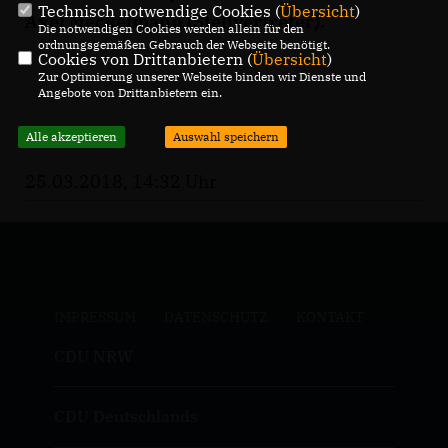
Technisch notwendige Cookies (
Übersicht
)
Axel Meckelmann (Stellvertreter).
Die notwendigen Cookies werden allein für den
ordnungsgemäßen Gebrauch der Webseite benötigt.
Cookies von Drittanbietern (
Übersicht
)
Zur Optimierung unserer Webseite binden wir Dienste und
Angebote von Drittanbietern ein.
Alle akzeptieren
Auswahl speichern
25.03.2018, 14:32 Uhr
IMPRESSUM
DATENSCHUTZ
KONTAKT
CDU NRW
CDU Deutschlands