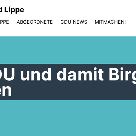
d Lippe
IPPE
ABGEORDNETE
CDU NEWS
MITMACHEN!
U und damit Birg
en