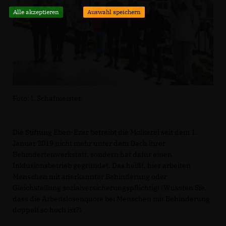
Alle akzeptieren
Auswahl speichern
Foto: I. Schafmeister
Die Stiftung Eben-Ezer betreibt die Molkerei seit dem 1.
Januar 2019 nicht mehr unter dem Dach ihrer
Behindertenwerkstatt, sondern hat dafür einen
Inklusionsbetrieb gegründet. Das heißt, hier arbeiten
Menschen mit anerkannter Behinderung oder
Gleichstellung sozialversicherungspflichtig! (Wussten Sie,
dass die Arbeitslosenquote bei Menschen mit Behinderung
doppelt so hoch ist?)