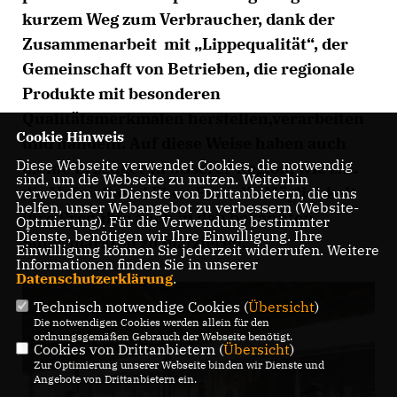
kurzem Weg zum Verbraucher, dank der
Zusammenarbeit mit „Lippequalität“, der
Gemeinschaft von Betrieben, die regionale
Produkte mit besonderen
Qualitätsmerkmalen herstellen,verarbeiten
Cookie Hinweis
und handeln. Auf diese Weise haben auch
Diese Webseite verwendet Cookies, die notwendig
kleine Erzeuger in unserer Region, wie z.B.
sind, um die Webseite zu nutzen. Weiterhin
die Hofmolkerei Eben Ezer, die Möglichkeit
verwenden wir Dienste von Drittanbietern, die uns
helfen, unser Webangebot zu verbessern (Website-
ihre Produkte auch in den bekannten
Optmierung). Für die Verwendung bestimmter
Dienste, benötigen wir Ihre Einwilligung. Ihre
Supermärkten zu platzieren.
Einwilligung können Sie jederzeit widerrufen. Weitere
Informationen finden Sie in unserer
Datenschutzerklärung
.
Technisch notwendige Cookies (
Übersicht
)
Die notwendigen Cookies werden allein für den
ordnungsgemäßen Gebrauch der Webseite benötigt.
Cookies von Drittanbietern (
Übersicht
)
Zur Optimierung unserer Webseite binden wir Dienste und
Angebote von Drittanbietern ein.