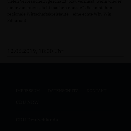
vielen Verbrauchern geschätzt, bzw. vermisst, wenn wieder
einer von ihnen „dicht machen musste“ . So entstehen
regionale Wirtschaftskreisläufe – eine echte Win-Win-
Situation!
12.06.2019, 18:00 Uhr
IMPRESSUM
DATENSCHUTZ
KONTAKT
CDU NRW
CDU Deutschlands