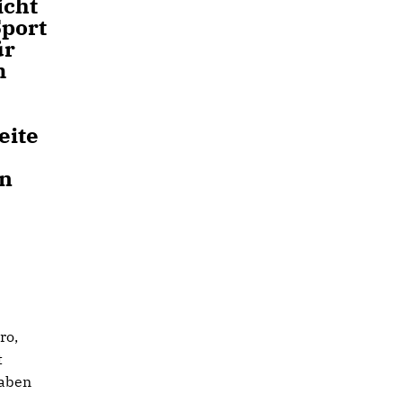
icht
Sport
ür
m
eite
en
ro,
t
haben