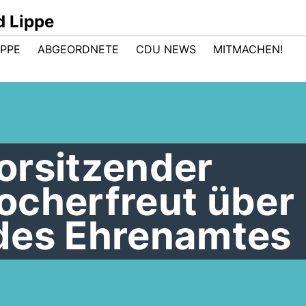
d Lippe
IPPE
ABGEORDNETE
CDU NEWS
MITMACHEN!
orsitzender
ocherfreut über
des Ehrenamtes