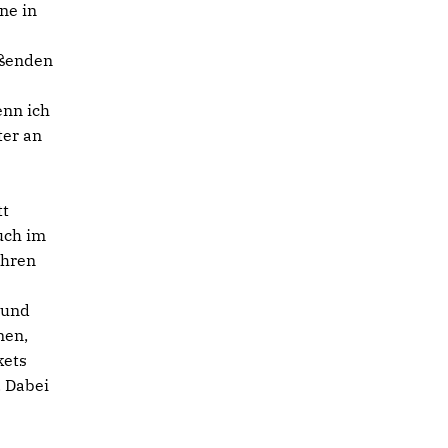
ne in
ßenden
enn ich
er an
tt
uch im
ühren
 und
nen,
kets
. Dabei