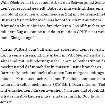
Willi Wächter hat bei seiner Arbeit den Schwerpunkt Schie
den Vordergrund gestellt. Dabei ist ihm wichtig, dass eine
Kopplung zwischen ankommendem Zug mit dem anschlie
Bustransfer erreicht wird. Das könnte auch mit autonom
fahrenden Shuttlebussen funktionieren. "Es hilft nichts, w
mit dem Zug ankomme und dann mit dem ÖPNV nicht weit
mein Ziel gelange."
Martin Walbert vom VdK griff das sofort auf, denn er vertri
durch seine ehrenamtliche Arbeit im VdK Menschen die a
Alter und mit Behinderungen ihr Leben selbstbestimmt f
möchten und dafür mobil sein müssen. Dafür braucht es
Barrierefreiheit und mehr als einen Bus morgens, mittags
abends. Man muss auch zu seinen Terminen kommen kön
wenn man selbst nicht mehr PKW fährt. Dazu müssten Tic
 nicht entscheiden müssen zwischen Nahrung und Mobilität
nn ich das im Abo kaufen muss, sind das im Jahr 365 Euro.
 Monat!"