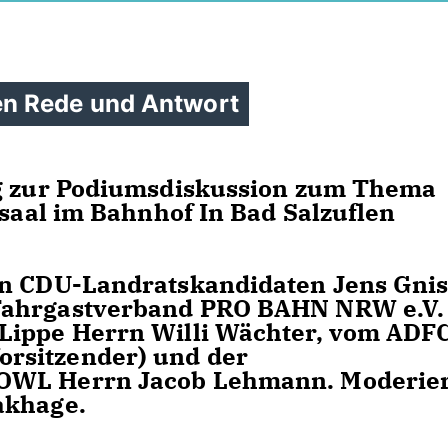
en Rede und Antwort
ng zur Podiumsdiskussion zum Thema
esaal im Bahnhof In Bad Salzuflen
en CDU-Landratskandidaten Jens Gnis
Fahrgastverband PRO BAHN NRW e.V.
Lippe Herrn Willi Wächter, vom ADF
rsitzender) und der
OWL Herrn Jacob Lehmann. Moderier
akhage.