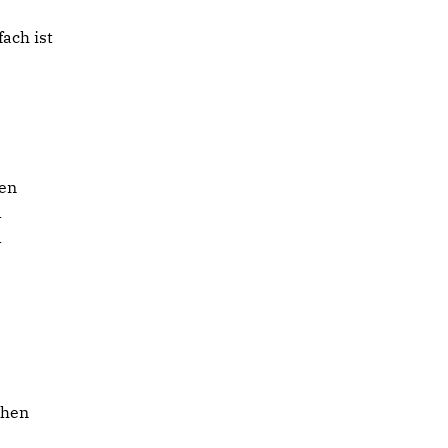
fach ist
men
d
d
chen