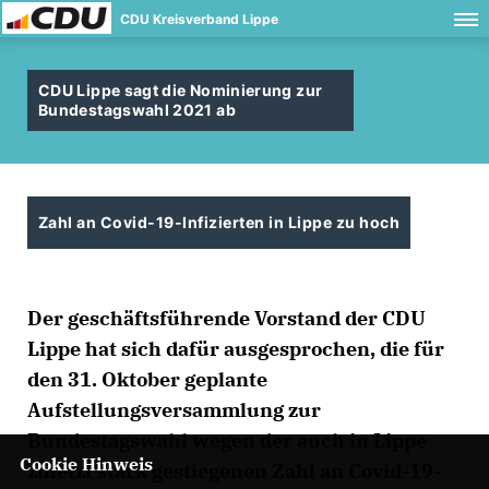
CDU Kreisverband Lippe
CDU Lippe sagt die Nominierung zur
Bundestagswahl 2021 ab
Zahl an Covid-19-Infizierten in Lippe zu hoch
Der geschäftsführende Vorstand der CDU
Lippe hat sich dafür ausgesprochen, die für
den 31. Oktober geplante
Aufstellungsversammlung zur
Bundestagswahl wegen der auch in Lippe
Cookie Hinweis
zuletzt stark gestiegenen Zahl an Covid-19-