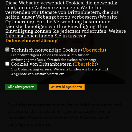
Diese Webseite verwendet Cookies, die notwendig
Infizierten zu verschieben.
sind, um die Webseite zu nutzen. Weiterhin
verwenden wir Dienste von Drittanbietern, die uns
helfen, unser Webangebot zu verbessern (Website-
Optmierung). Für die Verwendung bestimmter
Dienste, benötigen wir Ihre Einwilligung. Ihre
Einwilligung können Sie jederzeit widerrufen. Weitere
Informationen finden Sie in unserer
Datenschutzerklärung
.
Technisch notwendige Cookies (
Übersicht
)
Die notwendigen Cookies werden allein für den
ordnungsgemäßen Gebrauch der Webseite benötigt.
Cookies von Drittanbietern (
Übersicht
)
Zur Optimierung unserer Webseite binden wir Dienste und
Angebote von Drittanbietern ein.
Alle akzeptieren
Auswahl speichern
Die Aufstellungsversammlung ist rechtlich notwendig und
wäre durch das erarbeitete Hygienekonzept sowie der
intensiven Zusammenarbeit mit den Behörden auch
zulässig durchführbar.