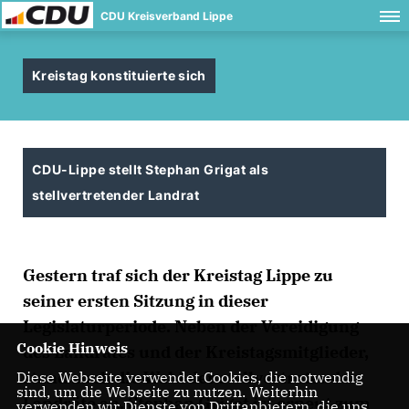
CDU Kreisverband Lippe
Kreistag konstituierte sich
CDU-Lippe stellt Stephan Grigat als
stellvertretender Landrat
Gestern traf sich der Kreistag Lippe zu
seiner ersten Sitzung in dieser
Legislaturperiode. Neben der Vereidigung
Cookie Hinweis
des Landrates und der Kreistagsmitglieder,
stand auch die Wahl der stellvertretenden
Diese Webseite verwendet Cookies, die notwendig
sind, um die Webseite zu nutzen. Weiterhin
Landräte an. Stephan Grigat ist erneut zum
verwenden wir Dienste von Drittanbietern, die uns