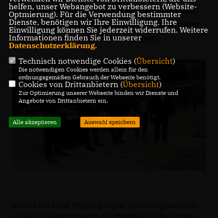
helfen, unser Webangebot zu verbessern (Website-
stellvertretenden Landrat gewählt worden.
Optmierung). Für die Verwendung bestimmter
Dienste, benötigen wir Ihre Einwilligung. Ihre
Der neu gewählte Fraktionsvorstand, unter
Einwilligung können Sie jederzeit widerrufen. Weitere
der Führung von Andreas Kasper,
Informationen finden Sie in unserer
Datenschutzerklärung
.
Technisch notwendige Cookies (
Übersicht
)
Die notwendigen Cookies werden allein für den
ordnungsgemäßen Gebrauch der Webseite benötigt.
Cookies von Drittanbietern (
Übersicht
)
Zur Optimierung unserer Webseite binden wir Dienste und
Angebote von Drittanbietern ein.
Alle akzeptieren
Auswahl speichern
Andrea Prieß und Wolfgang Hupke, gehörten gemeinsam
mit dem Kreisvorsitzenden Lars Brakhage zu den ersten