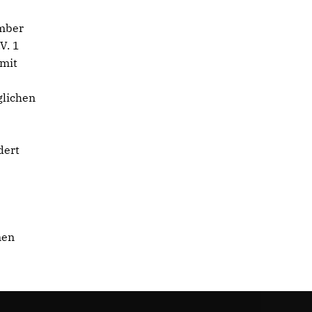
ember
V. 1
amit
glichen
dert
nen