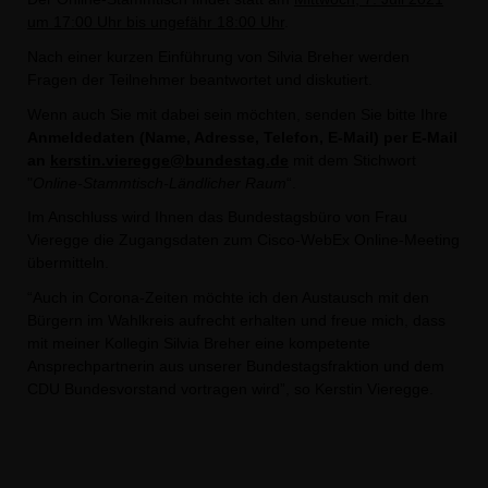
um 17:00 Uhr bis ungefähr 18:00 Uhr
.
Nach einer kurzen Einführung von Silvia Breher werden
Fragen der Teilnehmer beantwortet und diskutiert.
Wenn auch Sie mit dabei sein möchten, senden Sie bitte Ihre
Anmeldedaten (Name, Adresse, Telefon, E-Mail) per E-Mail
an
kerstin.vieregge@bundestag.de
mit dem Stichwort
"
Online-Stammtisch-Ländlicher Raum
“.
Im Anschluss wird Ihnen das Bundestagsbüro von Frau
Vieregge die Zugangsdaten zum Cisco-WebEx Online-Meeting
übermitteln.
“Auch in Corona-Zeiten möchte ich den Austausch mit den
Bürgern im Wahlkreis aufrecht erhalten und freue mich, dass
mit meiner Kollegin Silvia Breher eine kompetente
Ansprechpartnerin aus unserer Bundestagsfraktion und dem
CDU Bundesvorstand vortragen wird”, so Kerstin Vieregge.