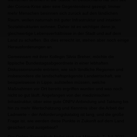
der Corona-Krise aber eine Gegentendenz gezeigt. Immer
mehr Menschen besinnen sich zurück auf den ländlichen
Raum, wollen naturnah mit guter Infrastruktur und intakten
Sozialstrukturen wohnen. Daher ist es wichtiger denn je,
gleichwertige Lebensverhältnisse in der Stadt und auf dem
Land zu schaffen. Bis dies erreicht ist, stehen aber noch einige
Herausforderungen an.
Gemeinsam mit ihrer Kollegin Silvia Breher, möchte die
lippische Bundestagsabgeordnete in einer lebhaften
Diskussionsrunde erörtern, wie sich ländliche Regionen und
insbesondere die landschaftsprägende Landwirtschaft, wie
beispielsweise in Lippe, aufstellen müssen, welche
Maßnahmen vor Ort bereits ergriffen wurden und was noch
nicht so gut läuft. Angefangen von der medizinischen
Infrastruktur, über eine gute ÖNPV-Anbindung und Taktung bis
hin zu mehr Wertschätzung und Kenntnis über die Arbeit der
Ladnwirte – der Anforderungskatalog ist lang, und die große
Frage ist, wie werden diese Punkte in Zukunft auf dem Land
gesichert und ausgebaut?
Der Online-Stammtisch findet statt am
Mittwoch, 7. Juli 2021