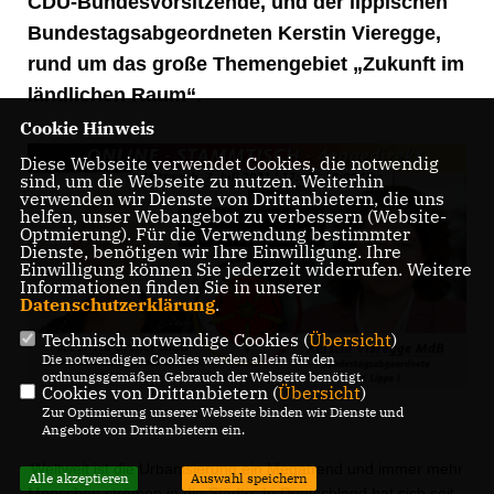
CDU-Bundesvorsitzende, und der lippischen
Bundestagsabgeordneten Kerstin Vieregge,
rund um das große Themengebiet „Zukunft im
ländlichen Raum“.
Cookie Hinweis
Diese Webseite verwendet Cookies, die notwendig
sind, um die Webseite zu nutzen. Weiterhin
verwenden wir Dienste von Drittanbietern, die uns
helfen, unser Webangebot zu verbessern (Website-
Optmierung). Für die Verwendung bestimmter
Dienste, benötigen wir Ihre Einwilligung. Ihre
Einwilligung können Sie jederzeit widerrufen. Weitere
Informationen finden Sie in unserer
Datenschutzerklärung
.
Technisch notwendige Cookies (
Übersicht
)
Die notwendigen Cookies werden allein für den
ordnungsgemäßen Gebrauch der Webseite benötigt.
Cookies von Drittanbietern (
Übersicht
)
Zur Optimierung unserer Webseite binden wir Dienste und
Angebote von Drittanbietern ein.
Weltweit ist die Urbanisierung ein Megatrend und immer mehr
Alle akzeptieren
Auswahl speichern
Menschen strömen in die Städte. In Deutschland hat sich seit