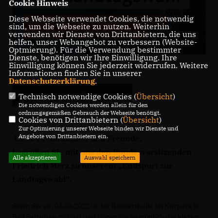
Cookie Hinweis
Diese Webseite verwendet Cookies, die notwendig
sind, um die Webseite zu nutzen. Weiterhin
verwenden wir Dienste von Drittanbietern, die uns
helfen, unser Webangebot zu verbessern (Website-
Optmierung). Für die Verwendung bestimmter
Dienste, benötigen wir Ihre Einwilligung. Ihre
Einwilligung können Sie jederzeit widerrufen. Weitere
Informationen finden Sie in unserer
Datenschutzerklärung
.
Friedrich Merz zu Gast in Lippe
Technisch notwendige Cookies (
Übersicht
)
Die notwendigen Cookies werden allein für den
ordnungsgemäßen Gebrauch der Webseite benötigt.
Cookies von Drittanbietern (
Übersicht
)
Zur Optimierung unserer Webseite binden wir Dienste und
Angebote von Drittanbietern ein.
Liebe Freundinnen und Freunde,
begrüßen Sie mit uns den Bundesvorsitzenden
Alle akzeptieren
Auswahl speichern
Friedrich Merz zu unserem „Endspurt zur
Landtagswahl“.
Seien Sie am 04.05.2022 in der Konzerthalle im Kurpark in
Bad Salzuflen zu Gast und hören Sie persönlich die klaren