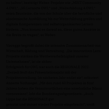
zu halten“, bestätigt Weber. Projekte wie „MINT Community
4.OWL“, „5G.Lernorte OWL“ und „Weiterbildung 4.OWL“
seien Bausteine, die von der Schule über die berufliche und
akademische Ausbildung bis zur Weiterbildung greifen und
digitale Kompetenzen und selbstorganisiertes Lernen
fördern. „Nun kommt es darauf an, diese guten Ansätze in
die Breite zu tragen“, so Weber.
Vieregge begrüßt dabei die intensive Zusammenarbeit von
Wirtschaft, Bildung und Verwaltung. „Die innovativen Lern-
Projekte stärken die Wettbewerbsfähigkeit unserer
Unternehmen“, ist sie sicher.
Erfolgreich für OWL war auch die REGIONALE 2022.
Derzeit läuft das Präsentationsjahr mit der
Projektvorstellung. Im nächsten Jahr endet sie“, erläutert
Annette Nothnagel. „Mit den rund 60 Projekten in fünf
Jahren haben die Verantwortlichen eine ansehnliche Bilanz
vorzuweisen“, lobt die Bundestagsabgeordnete. „Auch
Lippe hat die REGIONALE gut
genutzt und immer wieder Projekte eingebracht“, weiß