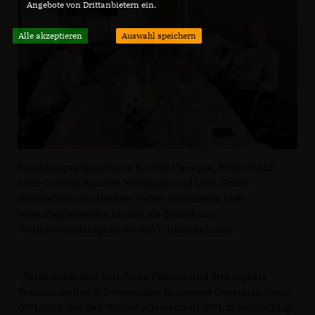
Angebote von Drittanbietern ein.
Alle akzeptieren
Auswahl speichern
Bundestagsabgeordnete Kerstin Vieregge, REGIONALE
2022-Leiterin Annette Nothnagel und OWL GmbH-
Geschäftsführer Herbert Weber diskutieren über
lebensbegleitendes Lernen als Beitrag zur
Wettbewerbsfähigkeit der OWL-Unternehmen.
Tatsächlich sind berufliche Bildung und ihre digitale
Transformation Schwerpunkte in unserer Gesamtstrategie
OWL2025, um den Wirtschaftsstandort OWL zukunftsfähig