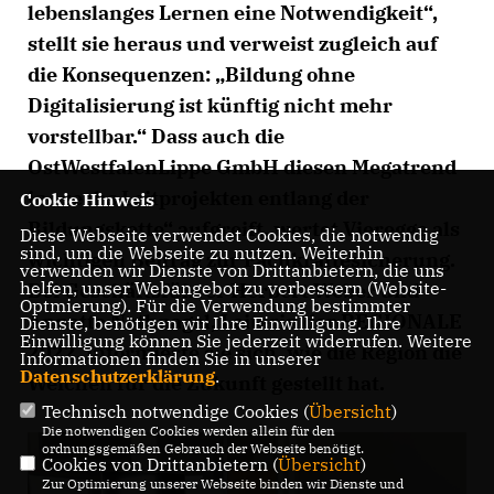
lebenslanges Lernen eine Notwendigkeit“,
stellt sie heraus und verweist zugleich auf
die Konsequenzen: „Bildung ohne
Digitalisierung ist künftig nicht mehr
vorstellbar.“ Dass auch die
OstWestfalenLippe GmbH diesen Megatrend
in „sechs Leitprojekten entlang der
Cookie Hinweis
Bildungskette“ aufgreift, wertet Vieregge als
Diese Webseite verwendet Cookies, die notwendig
sind, um die Webseite zu nutzen. Weiterhin
wichtigen Beitrag zur Fachkräftesicherung.
verwenden wir Dienste von Drittanbietern, die uns
helfen, unser Webangebot zu verbessern (Website-
Bei Geschäftsführer Herbert Weber und
Optmierung). Für die Verwendung bestimmter
Annette Nothnagel, Leiterin der REGIONALE
Dienste, benötigen wir Ihre Einwilligung. Ihre
Einwilligung können Sie jederzeit widerrufen. Weitere
2022, informierte sie sich, wie die Region die
Informationen finden Sie in unserer
Datenschutzerklärung
.
Weichen für die Zukunft gestellt hat.
Technisch notwendige Cookies (
Übersicht
)
Die notwendigen Cookies werden allein für den
ordnungsgemäßen Gebrauch der Webseite benötigt.
Cookies von Drittanbietern (
Übersicht
)
Zur Optimierung unserer Webseite binden wir Dienste und