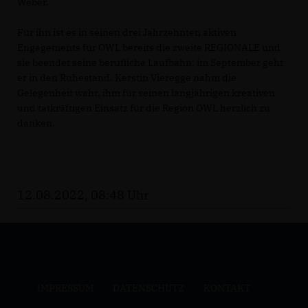
Weber.
Für ihn ist es in seinen drei Jahrzehnten aktiven
Engagements für OWL bereits die zweite REGIONALE und
sie beendet seine berufliche Laufbahn: im September geht
er in den Ruhestand. Kerstin Vieregge nahm die
Gelegenheit wahr, ihm für seinen langjährigen kreativen
und tatkräftigen Einsatz für die Region OWL herzlich zu
danken.
12.08.2022, 08:48 Uhr
IMPRESSUM
DATENSCHUTZ
KONTAKT