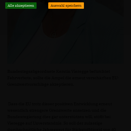
Alle akzeptieren
Auswahl speichern
Bundestagsabgeordnete Kerstin Vieregge befürchtet
Fahrverbote, sollte die Ampel die erneut verschärften EU-
Grenzwertvorschläge akzeptieren.
Dass die EU trotz dieser positiven Entwicklung erneut
wesentlich strengere Grenzwerte ansetzen und die
Bundesregierung dies gar unterstützen will, stößt bei
Vieregge auf Unverständnis. So soll der zulässige
durchschnittliche Jahreswert für Stickstoffdioxid von 40