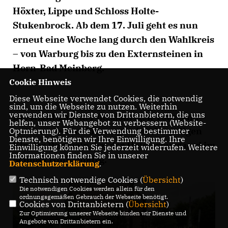
Höxter, Lippe und Schloss Holte-
Stukenbrock. Ab dem 17. Juli geht es nun
erneut eine Woche lang durch den Wahlkreis
– von Warburg bis zu den Externsteinen in
Horn-Bad Meinberg.
Cookie Hinweis
Diese Webseite verwendet Cookies, die notwendig
sind, um die Webseite zu nutzen. Weiterhin
verwenden wir Dienste von Drittanbietern, die uns
Die Highlights der diesjährigen Tour sind
helfen, unser Webangebot zu verbessern (Website-
unter anderem Führungen im ehemaligen
Optmierung). Für die Verwendung bestimmter
Dienste, benötigen wir Ihre Einwilligung. Ihre
Kloster Wormeln, bei der Holsterburg und im
Einwilligung können Sie jederzeit widerrufen. Weitere
Informationen finden Sie in unserer
Schloss Hinnenburg.
Datenschutzerklärung
.
Technisch notwendige Cookies (
Übersicht
)
Die notwendigen Cookies werden allein für den
ordnungsgemäßen Gebrauch der Webseite benötigt.
Cookies von Drittanbietern (
Übersicht
)
Zur Optimierung unserer Webseite binden wir Dienste und
Angebote von Drittanbietern ein.