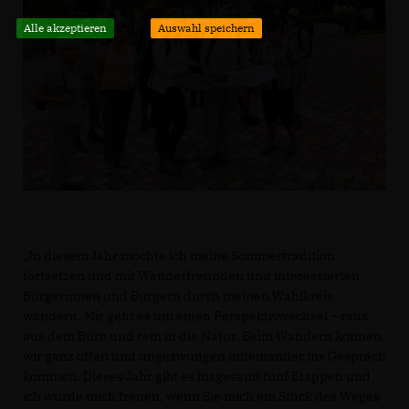
Alle akzeptieren
Auswahl speichern
In diesem Jahr möchte ich meine Sommertradition
fortsetzen und mit Wanderfreunden und interessierten
Bürgerinnen und Bürgern durch meinen Wahlkreis
wandern. Mir geht es um einen Perspektivwechsel – raus
aus dem Büro und rein in die Natur. Beim Wandern können
wir ganz offen und ungezwungen miteinander ins Gespräch
kommen. Dieses Jahr gibt es insgesamt fünf Etappen und
ich würde mich freuen, wenn Sie mich ein Stück des Weges