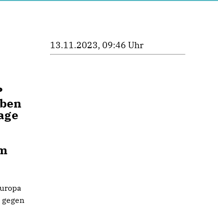
13.11.2023, 09:46 Uhr
?
eben
age
am
Europa
g gegen