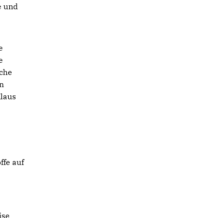
e und
e
e
sche
en
Klaus
fe auf
ise