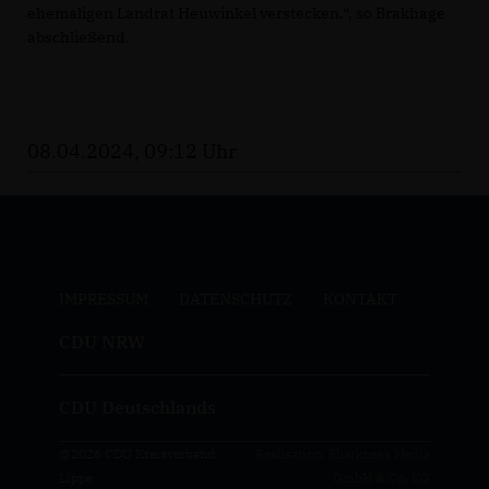
ehemaligen Landrat Heuwinkel verstecken.“, so Brakhage
abschließend.
08.04.2024, 09:12 Uhr
IMPRESSUM
DATENSCHUTZ
KONTAKT
CDU NRW
CDU Deutschlands
@2026 CDU Kreisverband
Realisation: Sharkness Media
Lippe
GmbH & Co. KG