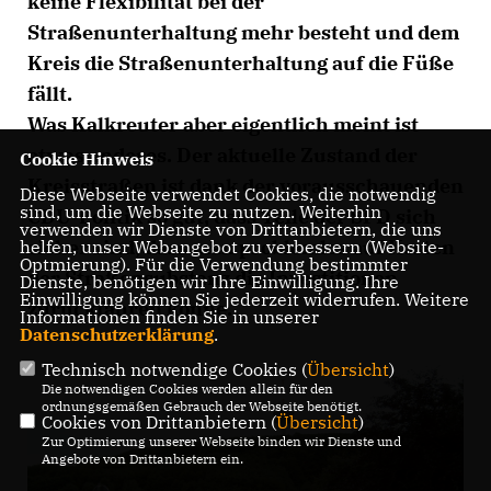
keine Flexibilität bei der
Straßenunterhaltung mehr besteht und dem
Kreis die Straßenunterhaltung auf die Füße
fällt.
Was Kalkreuter aber eigentlich meint ist
etwas anderes. Der aktuelle Zustand der
Cookie Hinweis
Kreisstraßen ist dank der vorausschauenden
Diese Webseite verwendet Cookies, die notwendig
sind, um die Webseite zu nutzen. Weiterhin
CDU-Politik so gut, dass Teile der SPD sich
verwenden wir Dienste von Drittanbietern, die uns
sicher sind, dass man problemlos auf Kosten
helfen, unser Webangebot zu verbessern (Website-
Optmierung). Für die Verwendung bestimmter
der Straßensubstanz die Investitionen
Dienste, benötigen wir Ihre Einwilligung. Ihre
Einwilligung können Sie jederzeit widerrufen. Weitere
zurückfahren könne.
Informationen finden Sie in unserer
Datenschutzerklärung
.
Technisch notwendige Cookies (
Übersicht
)
Die notwendigen Cookies werden allein für den
ordnungsgemäßen Gebrauch der Webseite benötigt.
Cookies von Drittanbietern (
Übersicht
)
Zur Optimierung unserer Webseite binden wir Dienste und
Angebote von Drittanbietern ein.