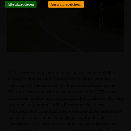
Alle akzeptieren
Auswahl speichern
Die Kreisverwaltung unter dem Landrat Lehmann (SPD)
schlägt Kürzungen auf Kosten des Straßenzustandes in
Höhe von 1,7 Mio Euro vor. Die Koalition im Kreistag aus
SPD und Grünen möchte zusammen mit den UKTM sogar
noch weiter gehen und die Substanz der lippischen Straßen
im aktuellen Jahr um 2,4 Mio Euro verschlechtern.
Dazu Brakhage: „Das man solche Überlegungen überhaupt
anstellen kann ist dem ehemaligen Landrat Friedel
Heuwinkel (CDU) und dem von ihm ausgehandelten und
durch schwarz/grün im Kreistag eingeführten „Straßen-