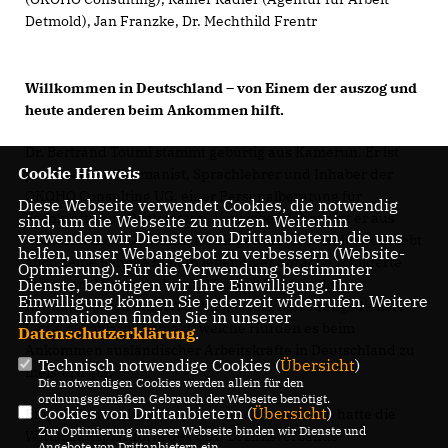
Detmold), Jan Franzke, Dr. Mechthild Frentr
Willkommen in Deutschland – von Einem der auszog und
heute anderen beim Ankommen hilft.
Dr. Bertrand Toumi stammt gebürtig aus Kamerun. Er ist
Cookie Hinweis
promovierter Germanist, Sprachlehrer und Inhaber der
OKOHO Consulting UG, einer Personalberatung für
Diese Webseite verwendet Cookies, die notwendig
Fachkräfte aus Drittstaaten. Vor sieben Jahren ist er aus
sind, um die Webseite zu nutzen. Weiterhin
verwenden wir Dienste von Drittanbietern, die uns
Kamerun nach Deutschland eingewandert. Mittlerweile lebt
helfen, unser Webangebot zu verbessern (Website-
auch seine Familie hier. In lebendiger Sprache schilderte
Optmierung). Für die Verwendung bestimmter
Toumi am Mittwochabend, 10. April 2024, in den
Dienste, benötigen wir Ihre Einwilligung. Ihre
Einwilligung können Sie jederzeit widerrufen. Weitere
Räumlichkeiten der AWO Pflege- und Betreuungsdienste
Informationen finden Sie in unserer
Lippe gGmbH in Detmold, welche Hürden es beim
Datenschutzerklärung
.
Ankommen ausländischer Arbeitskräfte in Deutschland zu
Technisch notwendige Cookies (
Übersicht
)
meistern gilt.
Die notwendigen Cookies werden allein für den
ordnungsgemäßen Gebrauch der Webseite benötigt.
Cookies von Drittanbietern (
Übersicht
)
Eingeladen zu diesem spannenden Austausch hatte die
Zur Optimierung unserer Webseite binden wir Dienste und
Wirtschaftsplattform des CDU Bezirksverbands
Angebote von Drittanbietern ein.