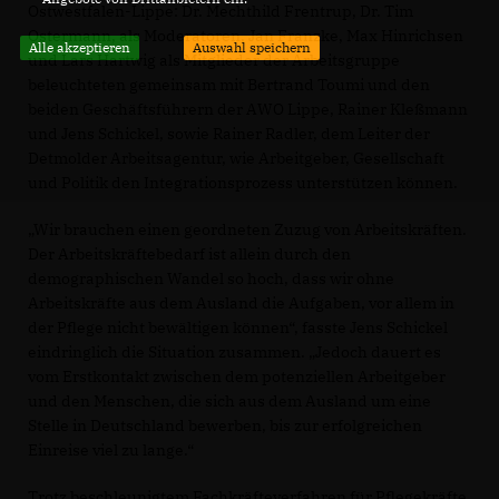
Ostwestfalen-Lippe: Dr. Mechthild Frentrup, Dr. Tim
Ostermann, als Moderatoren, Jan Franzke, Max Hinrichsen
Alle akzeptieren
Auswahl speichern
und Lars Hartwig als Mitglieder der Arbeitsgruppe
beleuchteten gemeinsam mit Bertrand Toumi und den
beiden Geschäftsführern der AWO Lippe, Rainer Kleßmann
und Jens Schickel, sowie Rainer Radler, dem Leiter der
Detmolder Arbeitsagentur, wie Arbeitgeber, Gesellschaft
und Politik den Integrationsprozess unterstützen können.
Wir brauchen einen geordneten Zuzug von Arbeitskräften.
Der Arbeitskräftebedarf ist allein durch den
demographischen Wandel so hoch, dass wir ohne
Arbeitskräfte aus dem Ausland die Aufgaben, vor allem in
der Pflege nicht bewältigen können“, fasste Jens Schickel
eindringlich die Situation zusammen. „Jedoch dauert es
vom Erstkontakt zwischen dem potenziellen Arbeitgeber
und den Menschen, die sich aus dem Ausland um eine
Stelle in Deutschland bewerben, bis zur erfolgreichen
Einreise viel zu lange.“
Trotz beschleunigtem Fachkräfteverfahren für Pflegekräfte