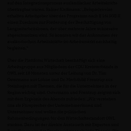
auf den Integrationsprozess ausländischer Arbeitskräfte
übertragbar wären. Rainer Kleßmann: „Beispielsweise
erhalten Arbeitgeber über das Programm nach § 16i SGB II
einen Zuschuss zur Förderung der Beschäftigung von
Langzeitarbeitslosen, der über mehrere Jahre sukzessive
abgeschmolzen wird. So könnten wir das Ankommen der
ausländischen Arbeitskräfte im Arbeitsmarkt nachhaltig
begleiten.“
Über die Plattform Wirtschaft beschäftigt sich eine
Arbeitsgruppe aus Mitgliedern der CDU Kreisverbände in
OWL seit 18 Monaten unter der Leitung von Dr. Tim
Ostermann aus Löhne und Dr. Mechthild Frentrup aus
Steinhagen mit Themen, die für die Unternehmen in der
Region wichtig sind. Ostermann und Frentrup zeigten sich
mit dem Ergebnis des Abends zufrieden: „Wir verstehen
uns als Fürsprecher der Unternehmerinnen und
Unternehmer und wollen die politischen
Rahmenbedingungen für den Wirtschaftsstandort OWL
stärken. Dazu ist der direkte Austausch mit Experten und
Betroffenen aus der Praxis wichtiger als jede Theorie. Die